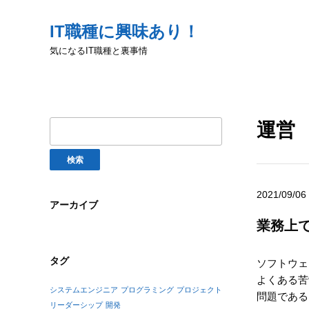
IT職種に興味あり！
気になるIT職種と裏事情
運営
検
索:
2021/09/06
アーカイブ
業務上
タグ
ソフトウェ
よくある苦
システムエンジニア
プログラミング
プロジェクト
問題である
リーダーシップ
開発